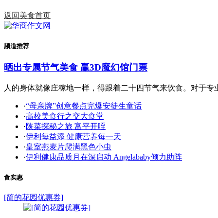
返回美食首页
返回华商网首页
频道推荐
晒出专属节气美食 赢3D魔幻馆门票
人的身体就像庄稼地一样，得跟着二十四节气来饮食。对于专业的
·
“母亲牌”创意餐点完爆安徒生童话
·
高校美食行之交大食堂
·
陕菜探秘之旅 富平开咥
·
伊利每益添 健康营养每一天
·
皇室燕麦片爬满黑色小虫
·
伊利健康品质月在深启动 Angelababy倾力助阵
食实惠
[简的花园优惠券]