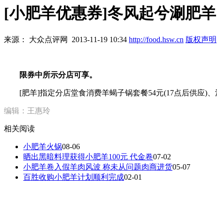
[小肥羊优惠券]冬风起兮涮肥羊
来源： 大众点评网 2013-11-19 10:34
http://food.hsw.cn
版权声明
限券中所示分店可享。
[肥羊]指定分店堂食消费羊蝎子锅套餐54元(17点后供应)、清
编辑：王惠玲
相关阅读
小肥羊火锅
08-06
晒出黑暗料理获得小肥羊100元 代金卷
07-02
小肥羊卷入假羊肉风波 称未从问题肉商进货
05-07
百胜收购小肥羊计划顺利完成
02-01