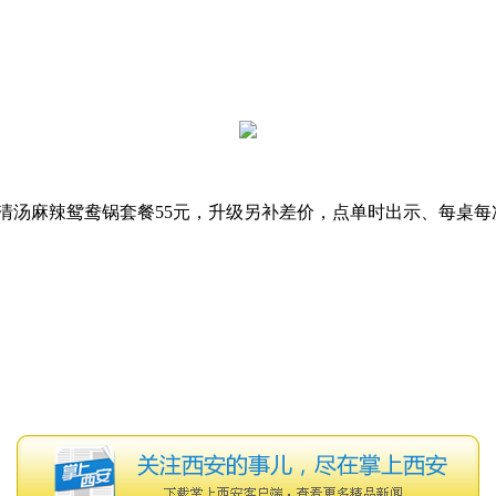
汤麻辣鸳鸯锅套餐55元，升级另补差价，点单时出示、每桌每次限用一