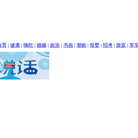
教育
|
健康
|
嗨吃
|
婚嫁
|
旅游
|
书画
|
潮购
|
母婴
|
招考
|
致富
|
享