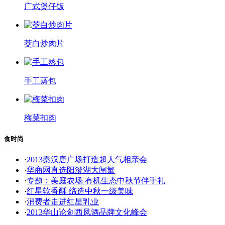
广式煲仔饭
茭白炒肉片
手工蒸包
梅菜扣肉
食时尚
·
2013秦汉唐广场打造超人气相亲会
·
华商网直选阳澄湖大闸蟹
·
专题：美庭农场 有机生态中秋节伴手礼
·
红星软香酥 缔造中秋一级美味
·
消费者走进红星乳业
·
2013华山论剑西凤酒品牌文化峰会