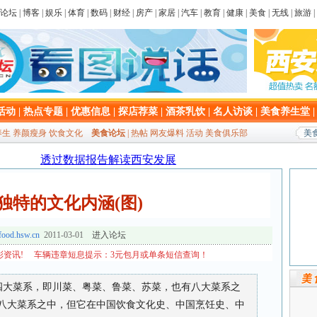
论坛
|
博客
|
娱乐
|
体育
|
数码
|
财经
|
房产
|
家居
|
汽车
|
教育
|
健康
|
美食
|
无线
|
旅游
|
活动
|
热点专题
|
优惠信息
|
探店荐菜
|
酒茶乳饮
|
名人访谈
|
美食养生堂
养生
养颜瘦身
饮食文化
美食论坛
|
热帖
网友爆料
活动
美食俱乐部
美食
独特的文化内涵(图)
/food.hsw.cn
2011-03-01
进入论坛
资讯!
车辆违章短息提示：3元包月或单条短信查询！
四大菜系，即川菜、粤菜、鲁菜、苏菜，也有八大菜系之
、八大菜系之中，但它在中国饮食文化史、中国烹饪史、中