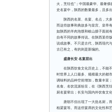
火，烹饪也”；中国最豪华、最奢侈
史名宴中，陕西的数量最多，且多
陕西的名菜、名宴、名点，大多与
而这些故事和典故多与皇宫、皇帝
如陕西的羊肉泡馍和岐山臊子面就
自有不同的故事传说。在陕西某些
说或故事。不只是古代，陕西现代
古已有之，有的则是新编的。
盛唐长安 名宴层出
在陕西饮食文化历史上，不能不提
时世界上人口最多、规模最大的都
调味料的品种空前增加，数量丰富
名食、名饮流派纷呈，在《陕西烹饪
厨名宴辈出；长安与国内外饮食文
唐朝不但出现了一大批名厨，而且
柏梁宴等。而这些宴席的文化性和