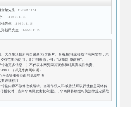
何金铭先生
11-03-01 11:14
先生
11-03-01 11:15
国强先生
11-03-01 11:16
人郑新民先生
11-03-01 11:15
报、大众生活报所有自采新闻(含图片、音视频)独家授权华商网发布，未
授权范围内使用，并注明来源，例：“华商网-华商报”。
于传递更多信息，并不代表本网赞同其观点和对其真实性负责。
9800 （
详见华商网申明
）
客/评论等服务页面的免责申明
名要详细标注
户传输内容不做修改或编辑。当著作权人和/或依法可以行使信息网络传
络传播权时，应向华商网发出权利通知，华商网将根据相关法律规定采取