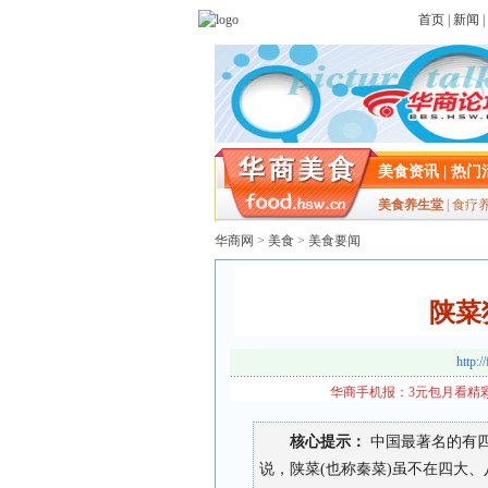
首页
|
新闻
|
美食资讯
|
热门
美食养生堂
|
食疗
华商网
>
美食
>
美食要闻
陕菜
http:/
华商手机报：3元包月看精彩
核心提示：
中国最著名的有
说，陕菜(也称秦菜)虽不在四大