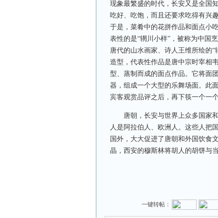
现象最繁盛的时代，长安又是全国
吃好、吃饱，而且还要求吃得有兴
于是，菜肴中的花拼作品和面点小
表性的是“辋川小样”，被称为中国
唐代的山水画家、诗人王维所绘的“
造型，代表性作品是唐中宗时宰相韦
型、蒸制而成的面点作品。它将面团
器，组成一个大型的乐舞场面。此
宾客观赏品评之后，再下筷一个一
唐朝，长安与世界上众多国家和地
人是阿拉伯人、欧洲人。这些人把
国外，大大促进了唐朝和外国饮食
晶，西安的穆斯林将胡人的胡饼与
一键转帖：