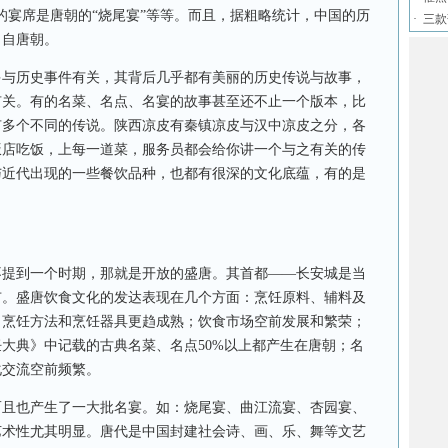
的宴席是唐朝的“烧尾宴”等等。而且，据粗略统计，中国的历
·
三款
出自唐朝。
历史事件有关，其背后几乎都有美丽的历史传说与故事，
有关。有的名菜、名点、名宴的故事甚至还不止一个版本，比
有多个不同的传说。陕西凉皮有秦镇凉皮与汉中凉皮之分，各
饭店吃饭，上每一道菜，服务员都会给你讲一个与之有关的传
与近代出现的一些餐饮品种，也都有很深的文化底蕴，有的是
到一个时期，那就是开放的盛唐。其首都——长安城是当
市。盛唐饮食文化的发达表现在几个方面：烹饪原料、辅料及
；烹饪方法和烹饪器具更趋成熟；饮食市场空前发展和繁荣；
大典》中记载的古典名菜、名点50%以上都产生在唐朝；名
化交流空前频繁。
也产生了一大批名宴。如：烧尾宴、曲江流宴、杏园宴、
艺术性尤其明显。唐代是中国封建社会诗、画、乐、舞等文艺