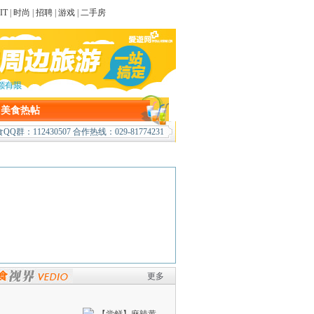
IT
|
时尚
|
招聘
|
游戏
|
二手房
|
美食热帖
QQ群：112430507 合作热线：029-81774231
更多