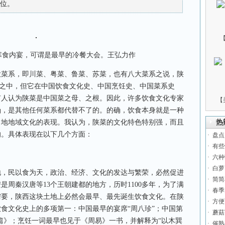
位。
寒食内宴，可谓是最早的冷餐大会。王弘力作
系，即川菜、粤菜、鲁菜、苏菜，也有八大菜系之说，陕
系之中，但它在中国饮食文化史、中国烹饪史、中国菜系史
有人认为陕菜是中国菜之母、之根。因此，许多饮食文化专家
【
涵，是其他任何菜系都代替不了的。的确，饮食本身就是一种
当地地域文化的表现。我认为，陕菜的文化特色特别强，而且
热
的。具体表现在以下几个方面：
·
盘点
·
有些
·
六种
·
白萝
民以食为天，政治、经济、文化的发达与繁荣，必然促进
·
简简
是周秦汉唐等13个王朝建都的地方，历时1100多年，为了满
·
春季
需要，陕西这块土地上必然会最早、最先诞生饮食文化。在陕
·
方便
食文化史上的多项第一：中国最早的宴席“周八珍”；中国第
·
蘑菇
篇》；烹饪一词最早也见于《周易》一书，并解释为“以木巽
·
催熟