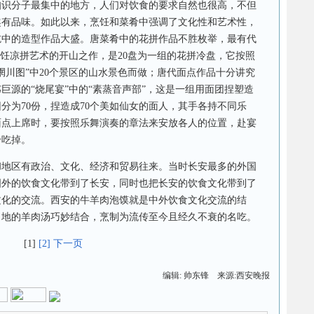
知识分子最集中的地方，人们对饮食的要求自然也很高，不但
趣有品味。如此以来，烹饪和菜肴中强调了文化性和艺术性，
吃中的造型作品大盛。唐菜肴中的花拼作品不胜枚举，最有代
烹饪凉拼艺术的开山之作，是20盘为一组的花拼冷盘，它按照
辋川图”中20个景区的山水景色而做；唐代面点作品十分讲究
巨源的“烧尾宴”中的“素蒸音声部”，这是一组用面团捏塑造
分为70份，捏造成70个美如仙女的面人，其手各持不同乐
面点上席时，要按照乐舞演奏的章法来安放各人的位置，赴宴
个吃掉。
区有政治、文化、经济和贸易往来。当时长安最多的外国
国外的饮食文化带到了长安，同时也把长安的饮食文化带到了
文化的交流。西安的牛羊肉泡馍就是中外饮食文化交流的结
当地的羊肉汤巧妙结合，烹制为流传至今且经久不衰的名吃。
[1]
[2]
下一页
编辑: 帅东锋 来源:西安晚报