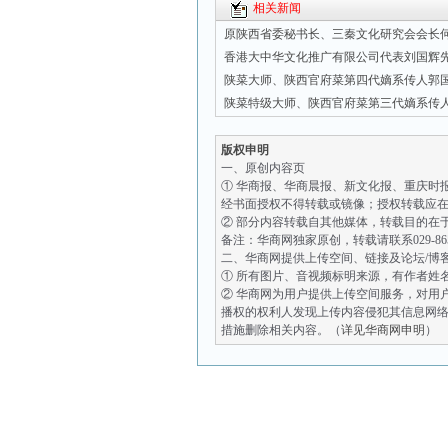
相关新闻
原陕西省委秘书长、三秦文化研究会会长
香港大中华文化推广有限公司代表刘国辉
陕菜大师、陕西官府菜第四代嫡系传人郭
陕菜特级大师、陕西官府菜第三代嫡系传
版权申明
一、原创内容页
① 华商报、华商晨报、新文化报、重庆时
经书面授权不得转载或镜像；授权转载应在
② 部分内容转载自其他媒体，转载目的在
备注：华商网独家原创，转载请联系029-8651
二、华商网提供上传空间、链接及论坛/博
① 所有图片、音视频标明来源，有作者姓
② 华商网为用户提供上传空间服务，对用
播权的权利人发现上传内容侵犯其信息网
措施删除相关内容。（
详见华商网申明
）