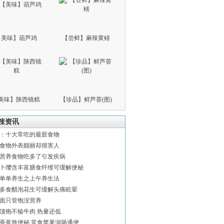
【美味】葫芦鸡
【尝鲜】麻辣黄鳝
美味】陕西镜糕
【珍品】鲜芦荟(图)
辣资讯
：十大常吃的最脏食物
食物外表靓丽却很害人
营养食物吃多了引发疾病
卜缨含丰富膳食纤维可缓解便秘
单单养生之上午养生法
多食醋泡花生可缓解头痛眩晕
面只管饱没营养
顶饱不输牛肉 热量还低
香蕉致便秘 常食苹果润肠通便